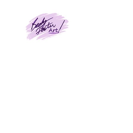
BeckyFosterArt